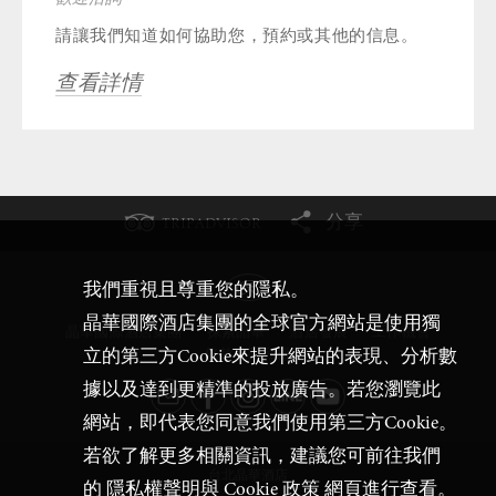
請讓我們知道如何協助您，預約或其他的信息。
查看詳情
分享
TRIPADVISOR
我們重視且尊重您的隱私。
晶華國際酒店集團的全球官方網站是使用獨
晶華國際酒店集團
探索晶華
酒店發展
工作機會
條款和隱私權
立的第三方Cookie來提升網站的表現、分析數
據以及達到更精準的投放廣告。若您瀏覽此
網站，即代表您同意我們使用第三方Cookie。
若欲了解更多相關資訊，建議您可前往我們
台北晶華酒店
的
隱私權聲明與 Cookie 政策
網頁進行查看。