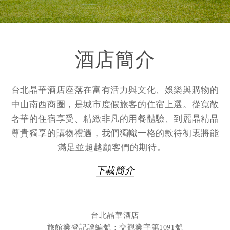
舒體健身
修改或取消預訂或行程
關
圖片
關
酒店簡介
獎項肯定
台北晶華酒店座落在富有活力與文化、娛樂與購物的
中山南西商圈，是城市度假旅客的住宿上選。從寬敞
麗晶精品
奢華的住宿享受、精緻非凡的用餐體驗、到麗晶精品
尊貴獨享的購物禮遇，我們獨幟一格的款待初衷將能
永續晶華
滿足並超越顧客們的期待。
下載簡介
關
台北晶華酒店
旅館業登記證編號：交觀業字第1091號