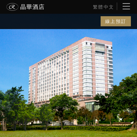
晶華酒店
繁體中文
線上預訂
線上預訂
電話訂房
晶華美食到你家
ENGLISH
波士頓
最新消息
简体中文
線上訂房
雅加達
酒店簡介
入住日期
退房日期
線上訂位
日本語
富國島
客房介紹
客房
成人
兒童
線上旅展
한국어
黑山港
佳餚美饌
促銷方案代碼
晶華會
關
關
婚宴會議
沐蘭 SPA