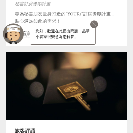
秘書訂房獎勵計畫
專為秘書朋友量身打造的"YOURs"訂房獎勵計畫，
貼心滿足如此的需求！
您好，歡迎在此提出問題，晶華
查看詳情
小管家很樂意為您解答。
旅客評語