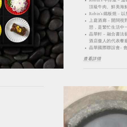
Robin’s 牛排
頂級牛肉、鮮美海
Robin’s 鐵板
上庭酒廊 – 開闊
憩，是繁忙生活中
晶華軒 – 融合書
酒店傲人的代表餐
晶華國際聯誼會–
查看詳情