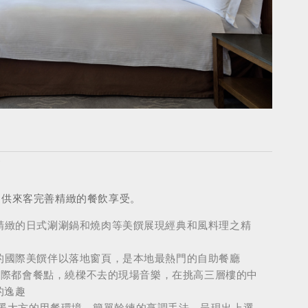
饌
提供來客完善精緻的餐飲享受。
且精緻的日式涮涮鍋和燒肉等美饌展現經典和風料理之精
華的國際美饌伴以落地窗頁，是本地最熱門的自助餐廳
候供應國際都會餐點，繞樑不去的現場音樂，在挑高三層樓的中
的逸趣