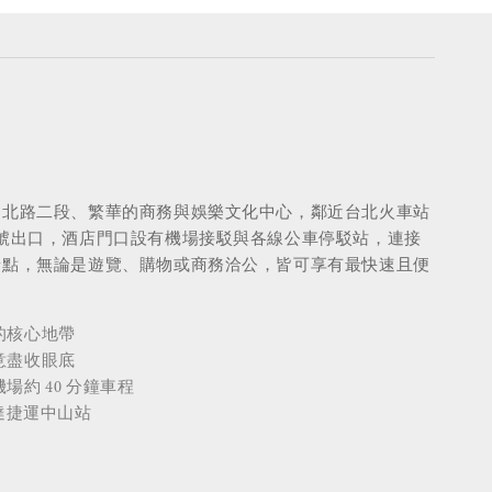
置
山北路二段、繁華的商務與娛樂文化中心，鄰近台北火車站
號出口，酒店門口設有機場接駁與各線公車停駁站，連接
景點，無論是遊覽、購物或商務洽公，皆可享有最快速且便
的核心地帶
意盡收眼底
場約 40 分鐘車程
抵達捷運中山站