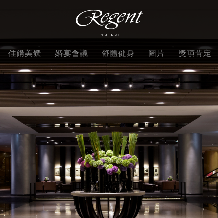
佳餚美饌
婚宴會議
舒體健身
圖片
獎項肯定
客房
套房
大班
酒店設施
三燔本家
會議活動
ROBIN'S 鐵板燒
精緻客房
沐蘭套房
大班豪
觀光景點
azie
活動場地
晶華軒
華客房
豪華客房
精緻套房
麗晶學苑
栢麗廳
晶華外燴
蘭亭
寰宇客房
名人套房
YOURs Club
上庭酒廊
婚宴專案
館外餐飲
雲天露臺客房
花園套房
評價
ROBIN'S 牛排屋
謝師宴專案
麗晶精品星級美饌
雲天露臺家庭房
總統套房
部
查看全部
聯絡我們
2026尾牙春酒
特惠專案