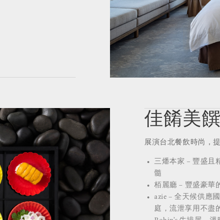
佳餚美
展演台北餐飲時尚，
三燔本家 – 豐盛
髓
栢麗廳 – 豐盛豪
azie – 全天
庭，流泄享用不盡