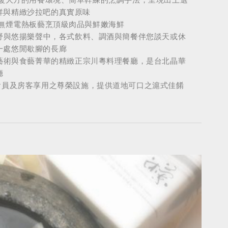
屋 – 溫暖大方的用餐環境、簡單幹練的烹調手法，呈現出上選
鮮與精緻沙拉吧的真實原味
燒 – 以無煙電熱板藝烹頂級肉品與鮮嫩海鮮
視野與悠揚樂聲中，各式飲料、調酒與簡餐伴您談天或休
一處悠閒歇腳的長廊
法藝術與食藝菁華的精緻正宗川粵料理餐廳，是台北晶華
廳
 會員及房客享用之尊榮設施，提供道地可口之滬式佳餚