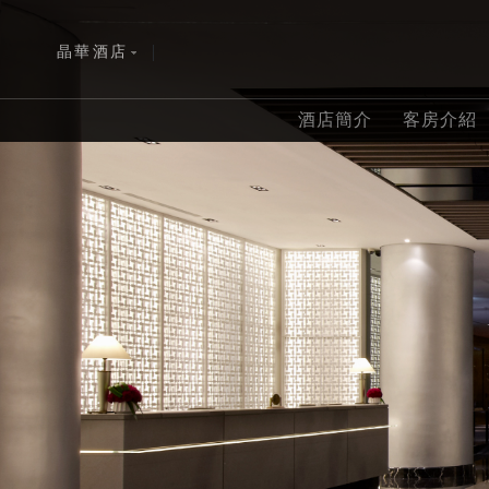
晶華酒店
|
ENGLISH
波士頓
酒店簡介
客房介紹
简体中文
雅加達
日本語
富國島
한국어
黑山港
查看全部
查看全部
查看全