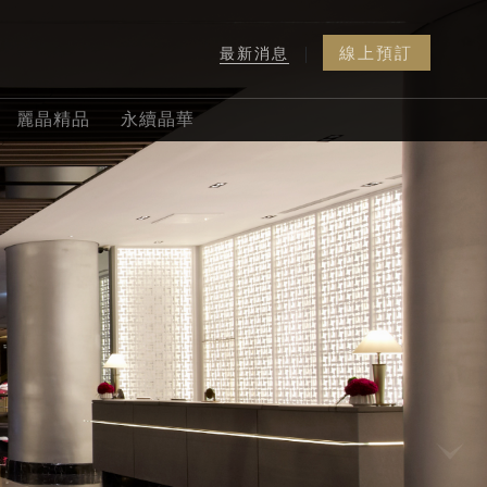
線上預訂
最新消息
|
晶華美食
線上預訂
電話訂房
麗晶精品
永續晶華
到你家
線上訂房
入住日期
退房日期
線上訂位
客房
成人
兒童
線上旅展
晶華會
促銷方案代碼
沐蘭 SPA
修改或取消預訂或行程