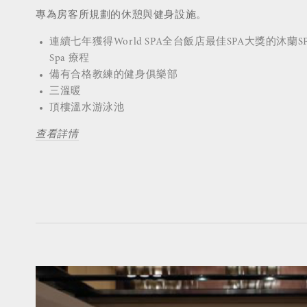
專為房客所規劃的休憩與健身設施。
連續七年獲得World SPA全台飯店最佳SPA大獎的沐蘭
Spa 療程
備有合格教練的健身俱樂部
三溫暖
頂樓溫水游泳池
查看詳情