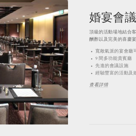
婚宴會
頂級的活動場地結合
酬酢以及完美的喜慶
寬敞氣派的宴會廳可容
9 間多功能貴賓廳
先進的會議設施
經驗豐富的活動及
查看詳情