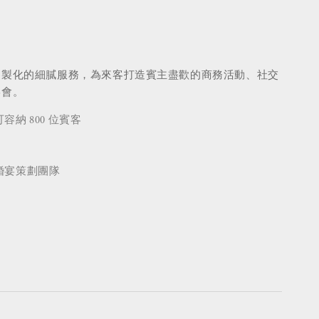
議
客製化的細膩服務，為來客打造賓主盡歡的商務活動、社交
宴會。
納 800 位賓客
婚宴策劃團隊