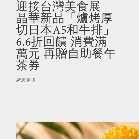
迎接台灣美食展
晶華新品「爐烤厚
切日本A5和牛排」
6.6折回饋 消費滿
萬元 再贈自助餐午
茶券
瞭解更多