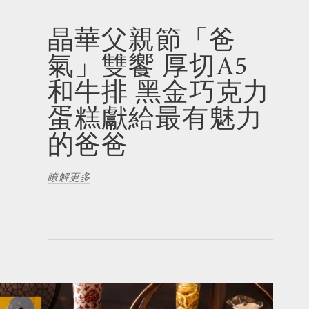
晶華父親節「爸
氣」雙饗 厚切A5
和牛排 黑金巧克力
蛋糕獻給最有魅力
的爸爸
瞭解更多