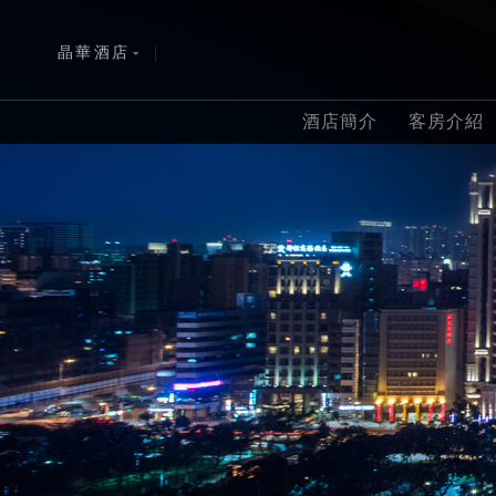
晶華酒店
|
ENGLISH
波士頓
酒店簡介
客房介紹
简体中文
雅加達
日本語
富國島
한국어
黑山港
查看全部
查看全部
查看全