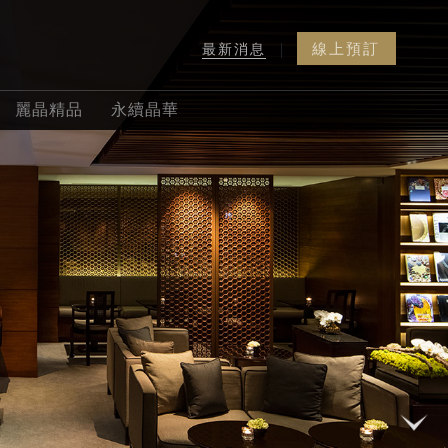
線上預訂
最新消息
|
晶華美食
線上預訂
電話訂房
麗晶精品
永續晶華
到你家
線上訂房
入住日期
退房日期
線上訂位
客房
成人
兒童
線上旅展
晶華會
促銷方案代碼
沐蘭 SPA
修改或取消預訂或行程