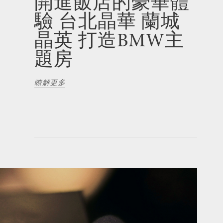
開進飯店的豪華體
驗 台北晶華 蘭城
晶英 打造BMW主
題房
瞭解更多