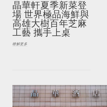
晶華軒夏季新菜登
場 世界極品海鮮與
高雄大樹百年芝麻
工藝 攜手上桌
瞭解更多