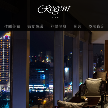
佳餚美饌
婚宴會議
舒體健身
圖片
獎項肯定
客房
套房
大班
酒店設施
三燔本家
會議活動
ROBIN'S 鐵板燒
精緻客房
沐蘭套房
大班豪
觀光景點
azie
活動場地
晶華軒
華客房
豪華客房
精緻套房
麗晶學苑
栢麗廳
晶華外燴
蘭亭
寰宇客房
名人套房
YOURs Club
上庭酒廊
婚宴專案
館外餐飲
雲天露臺客房
花園套房
評價
ROBIN'S 牛排屋
謝師宴專案
麗晶精品星級美饌
雲天露臺家庭房
總統套房
部
查看全部
聯絡我們
2026尾牙春酒
特惠專案