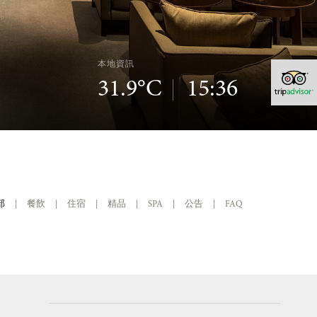
本地資訊
31.9°C
15:36
部
|
餐飲
|
住宿
|
精品
|
SPA
|
公告
|
FAQ