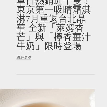
單日熱銷近千隻！
東京第一吸睛霜淇
淋7月重返台北晶
華 全新「萊姆香
芒」與「檸香薑汁
牛奶」限時登場
瞭解更多