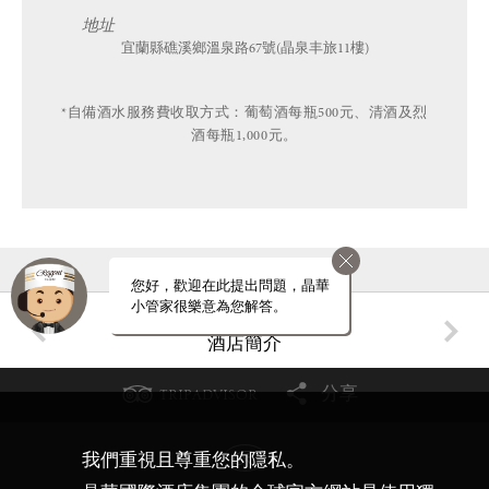
地址
宜蘭縣礁溪鄉溫泉路67號(晶泉丰旅11樓)
*自備酒水服務費收取方式：葡萄酒每瓶500元、清酒及烈
酒每瓶1,000元。
您好，歡迎在此提出問題，晶華
小管家很樂意為您解答。
查看全部
酒店簡介
分享
TRIPADVISOR
我們重視且尊重您的隱私。