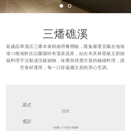
舒體健身
修改或取消預訂或行程
關
圖片
關
三燔礁溪
獎項肯定
延續晶華酒店三燔本家精緻用餐體驗，匯集嚴選宜蘭在地海
港12種海鮮佐以蘭陽特有溫泉蔬菜，結合米其林星級主廚細
麗晶精品
膩料理手法製成頂級鍋物，味覺與視覺共賞的極緻料理，講
究食材運用，每一口皆蘊藏主廚的用心烹調。
永續晶華
關
菜式
日式
電話
+886-3-910-0008