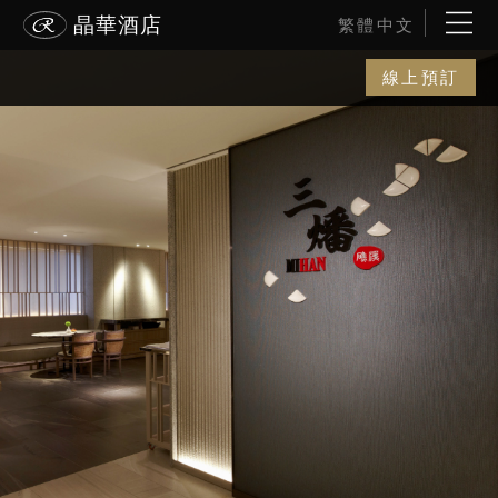
晶華酒店
繁體中文
線上預訂
線上預訂
電話訂房
晶華美食到你家
ENGLISH
波士頓
最新消息
简体中文
線上訂房
雅加達
酒店簡介
入住日期
退房日期
線上訂位
日本語
富國島
客房介紹
客房
成人
兒童
線上旅展
한국어
黑山港
佳餚美饌
促銷方案代碼
晶華會
關
關
婚宴會議
沐蘭 SPA