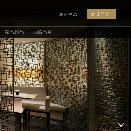
線上預訂
最新消息
|
晶華美食
線上預訂
電話訂房
麗晶精品
永續晶華
到你家
線上訂房
入住日期
退房日期
線上訂位
客房
成人
兒童
線上旅展
晶華會
促銷方案代碼
沐蘭 SPA
修改或取消預訂或行程