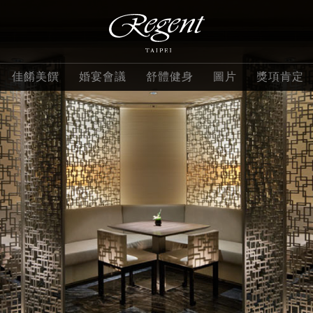
佳餚美饌
婚宴會議
舒體健身
圖片
獎項肯定
客房
套房
大班
酒店設施
三燔本家
會議活動
ROBIN'S 鐵板燒
精緻客房
沐蘭套房
大班豪
觀光景點
azie
活動場地
晶華軒
華客房
豪華客房
精緻套房
麗晶學苑
栢麗廳
晶華外燴
蘭亭
寰宇客房
名人套房
YOURs Club
上庭酒廊
婚宴專案
館外餐飲
雲天露臺客房
花園套房
評價
ROBIN'S 牛排屋
謝師宴專案
麗晶精品星級美饌
雲天露臺家庭房
總統套房
部
查看全部
聯絡我們
2026尾牙春酒
特惠專案