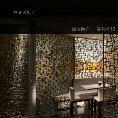
晶華酒店
|
ENGLISH
波士頓
酒店簡介
客房介紹
简体中文
雅加達
日本語
富國島
한국어
黑山港
查看全部
查看全部
查看全