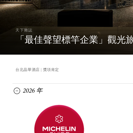
天下雜誌
「最佳聲望標竿企業」觀光
台北晶華酒店
獎項肯定
2026 年