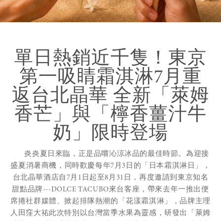
舒體健身
修改或取消預訂或行程
關
圖片
關
單日熱銷近千隻！東京
獎項肯定
第一吸睛霜淇淋7月重
返台北晶華 全新「萊姆
麗晶精品
香芒」與「檸香薑汁牛
奶」限時登場
永續晶華
炎炎夏日來臨，正是品嚐沁涼冰品的最佳時節。為迎接
盛夏消暑商機，同時歡慶每年7月3日的「日本霜淇淋日」，
關
台北晶華酒店自7月1日起至8月31日，再度邀請到東京知名
甜點品牌---DOLCE TACUBO來台客座，帶來去年一推出便
席捲社群媒體、掀起排隊熱潮的「花漾霜淇淋」，品牌主理
人田窪大祐此次特別以台灣當季水果為靈感，研發出「萊姆