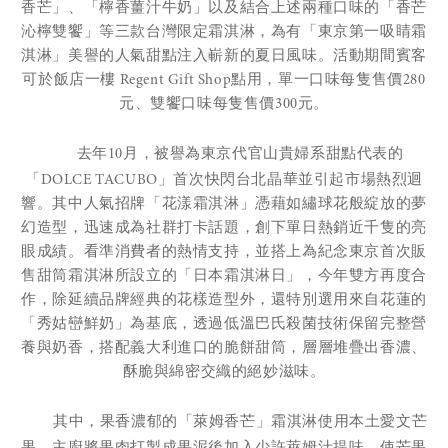
香芒」、「檸香薑汁牛奶」以及結合上述兩種口味的「香芒
沁檸雙饗」等三款台灣限定霜淇淋，為有「東京第一吸睛霜
淇淋」美譽的人氣甜點注入嶄新的夏日風味。活動期間賓客
可於飯店一樓 Regent Gift Shop點用，單一口味每隻售價280
元、雙饗口味每隻售價300元。
去年10月，被譽為東京代官山貴婦系甜點代表的
「DOLCE TACUBO」首次快閃台北晶華並引起市場熱烈迴
響。其中人氣招牌「花漾霜淇淋」憑藉如繡球花般綻放的夢
幻造型，迅速成為社群打卡話題，創下單日熱銷近千隻的亮
眼成績。看準消費者的熱情支持，並搭上為紀念東京首次販
售甜筒霜淇淋所設立的「日本霜淇淋日」，今年雙方再度合
作，除延續品牌經典的花樣造型外，還特別選用來自花蓮的
「秀姑巒鮮奶」為基底，透過低溫巴氏殺菌技術保留完整營
養與奶香，搭配義大利進口的脆餅甜筒，層層堆疊出香濃、
酥脆與綿密交織的絕妙滋味。
其中，果香濃郁的「萊姆香芒」霜淇淋使用本土愛文芒