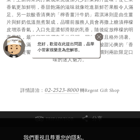
果，主廚將果肉打製成果泥後加入少許萊姆汁提味，使芒果
香氣更加鮮明，香甜飽滿的滋味就像吃進新鮮芒果般令人滿
足。另一款酸香清爽的「檸香薑汁牛奶」霜淇淋則是由生薑
片與鮮奶低溫熬煮製成，品嚐前服務人員會再撒上糖漬檸檬
皮增添香氣，入口先是濃郁滑順的乳香，隨後綻放檸檬的明
亮果酸，最後留下溫潤辛香的尾韻，層次豐富且格外消暑。
您好，歡迎在此提出問題，晶華
此外，為滿足消費者的多元喜好，現場亦有酸甜沁爽的「香
小管家很樂意為您解答。
芒沁檸雙饗」霜淇淋可供選擇，讓賓客一次嚐到兩款限定口
味的迷人魅力。
02-2523-8000
詳情請洽：
轉Regent Gift Shop
分享
TRIPADVISOR
我們重視且尊重您的隱私。