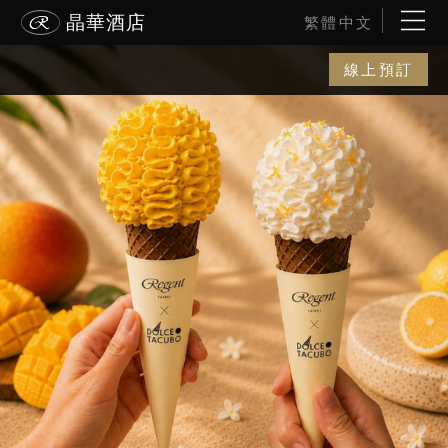
晶華酒店
繁體中文
線上預訂
線上預訂
電話訂房
晶華美食到你家
ENGLISH
波士頓
最新消息
简体中文
線上訂房
雅加達
酒店簡介
入住日期
退房日期
線上訂位
日本語
富國島
客房介紹
客房
成人
兒童
線上旅展
한국어
黑山港
佳餚美饌
促銷方案代碼
晶華會
關
關
婚宴會議
沐蘭 SPA